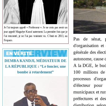
Je l’ai toujours appelé « Professeur ». Je ne crois pas avoir un
jour appelé Maguèye Kassé autrement. La première fois que je
l’ai rencontré, je ne l’ai pas vraiment vu. C’était en 2013, au
Pas de sénat, p
Fespaco.
d'organisation et 
générale des éle
autonome, cause d
DEMBA KANDJI, MÉDIATEUR DE
A la DGE, le budg
LA RÉPUBLIQUE : “Le foncier, une
100 millions de
bombe à retardement”
processus d'orga
d'électeur pour 
municipaux et rur
préfectures et d
distribution, selo