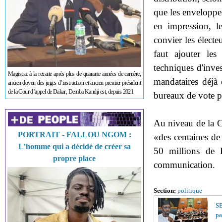
que les enveloppes
en impression, 
convier les électeu
faut ajouter le
techniques d'inves
Magistrat à la retraite après plus de quarante années de carrière,
mandataires déjà 
ancien doyen des juges d’instruction et ancien premier président
de la Cour d’appel de Dakar, Demba Kandji est, depuis 2021
bureaux de vote p
Au niveau de la C
PORTRAIT - FALLOU NGOM :
«des centaines de
L’homme qui a décidé de créer sa
50 millions de 
propre place
communication.
Section:
politique
S
pa