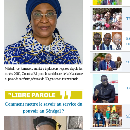
T
E
UN
SO
Médecin de formation, ministre à plusieurs reprises depuis les
années 2000, Coumba Bâ porte la candidature de la Mauritanie
au poste de secrétaire générale de l'Organisation internationale
TA
Comment mettre le savoir au service du
pouvoir au Sénégal ?
SÉ