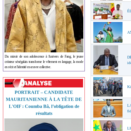
ÉL
AN
Du miroir de son adolescence à l'univers de Fang, le jeune
DÉ
créateur sénégalais transforme le vêtement en langage, la mode
id
en récit et l'identité en œuvre collective.
Ki
PORTRAIT – CANDIDATE
MAURITANIENNE À LA TÊTE DE
LA
L'OIF : Coumba Bâ, l’obligation de
fi
résultats
LI