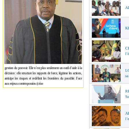
AL
KI
C
l’
gestion du pouvoir. Elle n’est plus seulement un outil d’aide à la
LO
décision : elle structure les rapports de force, légitime les actions,
sa
anticipe les risques et redéfinit les frontières du possible. Face
aux enjeux contemporains (crise
R
So
A
l’