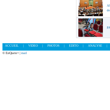
AS
de
PA
ACCUEIL
|
VIDEO
|
PHOTOS
|
EDITO
|
ANALYSE
|
© EnQuete+ |
mail