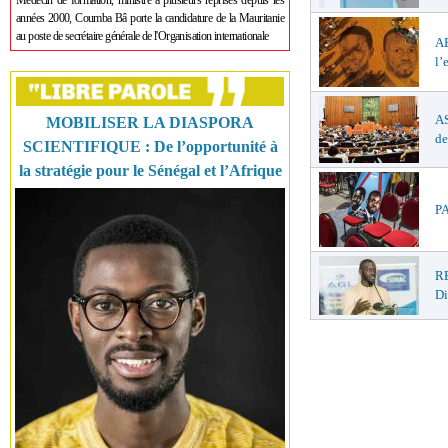
Médecin de formation, ministre à plusieurs reprises depuis les
années 2000, Coumba Bâ porte la candidature de la Mauritanie
au poste de secrétaire générale de l'Organisation internationale
A
l’
AS
MOBILISER LA DIASPORA
de
SCIENTIFIQUE : De l’opportunité à
la stratégie pour le Sénégal et l’Afrique
PA
RE
D