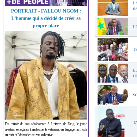
LA
fi
PORTRAIT - FALLOU NGOM :
L’homme qui a décidé de créer sa
propre place
LI
T
E
UN
SO
TA
Du miroir de son adolescence à l'univers de Fang, le jeune
créateur sénégalais transforme le vêtement en langage, la mode
en récit et l'identité en œuvre collective.