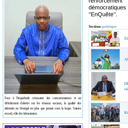
renforcement
démocratiques 
‘’EnQuête’’.
Section:
politique
ÉL
AN
DÉ
id
Face à l'inquiétude croissante des consommateurs et au
déferlement d'alertes sur les réseaux sociaux, la qualité des
aliments au Sénégal est plus que jamais sous la loupe. Saisies
Ki
record, rôle des laboratoires