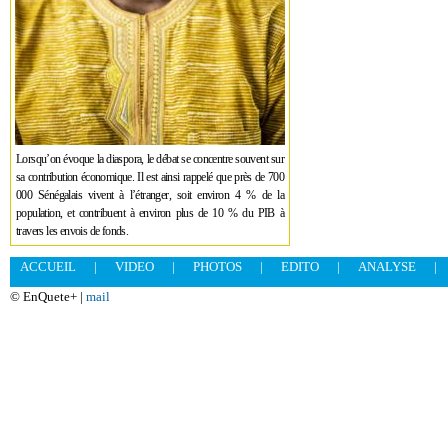
Lorsqu’on évoque la diaspora, le débat se concentre souvent sur
sa contribution économique. Il est ainsi rappelé que près de 700
000 Sénégalais vivent à l’étranger, soit environ 4 % de la
population, et contribuent à environ plus de 10 % du PIB à
travers les envois de fonds.
ACCUEIL
|
VIDEO
|
PHOTOS
|
EDITO
|
ANALYSE
|
© EnQuete+ |
mail