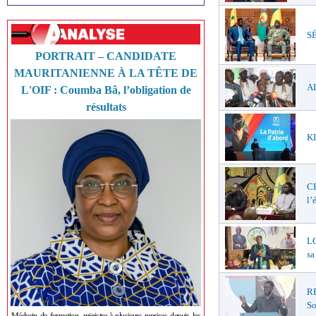
SÉ
PORTRAIT – CANDIDATE
MAURITANIENNE À LA TÊTE DE
AL
L'OIF : Coumba Bâ, l’obligation de
résultats
KI
C
l’
LO
sa
R
So