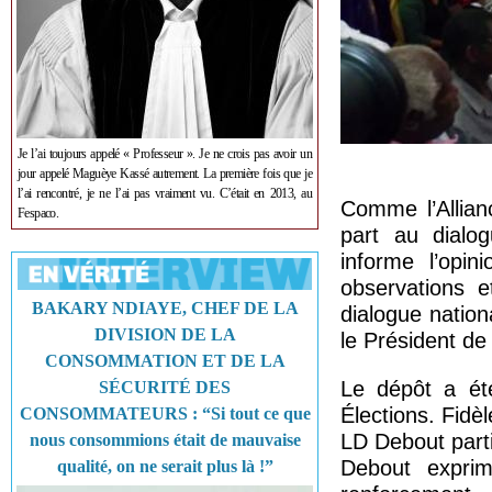
Je l’ai toujours appelé « Professeur ». Je ne crois pas avoir un
jour appelé Maguèye Kassé autrement. La première fois que je
l’ai rencontré, je ne l’ai pas vraiment vu. C’était en 2013, au
Comme l’Allian
Fespaco.
part au dialog
informe l’opin
observations e
BAKARY NDIAYE, CHEF DE LA
dialogue nation
DIVISION DE LA
le Président d
CONSOMMATION ET DE LA
Le dépôt a été
SÉCURITÉ DES
Élections. Fid
CONSOMMATEURS : “Si tout ce que
LD Debout part
nous consommions était de mauvaise
Debout exprim
qualité, on ne serait plus là !”