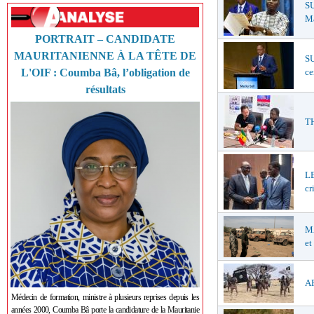
SU
Ma
PORTRAIT – CANDIDATE
MAURITANIENNE À LA TÊTE DE
SU
ce
L'OIF : Coumba Bâ, l’obligation de
résultats
TH
LE
cr
MA
et
AF
Médecin de formation, ministre à plusieurs reprises depuis les
années 2000, Coumba Bâ porte la candidature de la Mauritanie