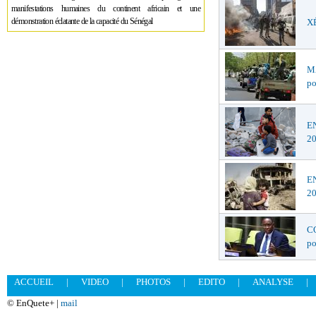
manifestations humaines du continent africain et une
démonstration éclatante de la capacité du Sénégal
XÉ
MA
po
EN
2
EN
2
CO
po
ACCUEIL
|
VIDEO
|
PHOTOS
|
EDITO
|
ANALYSE
|
© EnQuete+ |
mail