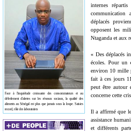
internes répart
communication 
déplacés provien
opposent les mil
Ntaganda et aux r
« Des déplacés int
écoles. Pour un 
environ 10 mille
fait à ces jours
peut être autour
Face à l'inquiétude croissante des consommateurs et au
concerne cette cri
déferlement d'alertes sur les réseaux sociaux, la qualité des
aliments au Sénégal est plus que jamais sous la loupe. Saisies
record, rôle des laboratoires
Il a affirmé que 
assistance humani
et différents pa