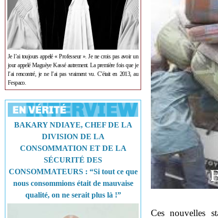
Je l’ai toujours appelé « Professeur ». Je ne crois pas avoir un
jour appelé Maguèye Kassé autrement. La première fois que je
l’ai rencontré, je ne l’ai pas vraiment vu. C’était en 2013, au
Fespaco.
BAKARY NDIAYE, CHEF DE LA
DIVISION DE LA
CONSOMMATION ET DE LA
SÉCURITÉ DES
CONSOMMATEURS : “Si tout ce que
nous consommions était de mauvaise
qualité, on ne serait plus là !”
Ces nouvelles st