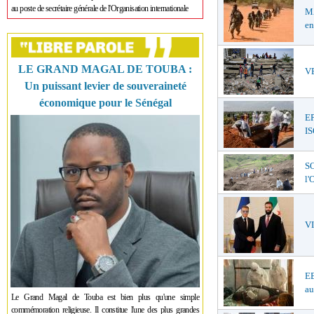
au poste de secrétaire générale de l'Organisation internationale
MA
en
LE GRAND MAGAL DE TOUBA :
VE
Un puissant levier de souveraineté
économique pour le Sénégal
E
I
SO
l
V
EB
au
Le Grand Magal de Touba est bien plus qu'une simple
commémoration religieuse. Il constitue l'une des plus grandes