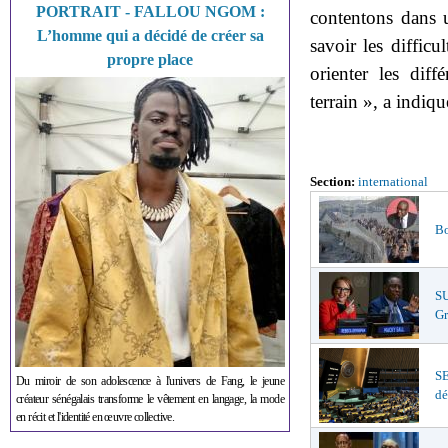
PORTRAIT - FALLOU NGOM :
contentons dans u
L’homme qui a décidé de créer sa
savoir les diffic
propre place
orienter les diff
terrain », a indiq
Section:
international
Bo
S
Gr
S
Du miroir de son adolescence à l'univers de Fang, le jeune
dé
créateur sénégalais transforme le vêtement en langage, la mode
en récit et l'identité en œuvre collective.