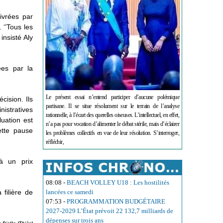
ivrées par
 ‘’Tous les
insisté Aly
ées par la
Le présent essai n’entend participer d’aucune polémique
cision. Ils
partisane. Il se situe résolument sur le terrain de l’analyse
nistratives
rationnelle, à l’écart des querelles oiseuses. L’intellectuel, en effet,
luation est
n’a pas pour vocation d’alimenter le débat stérile, mais d’éclairer
ette pause
les problèmes collectifs en vue de leur résolution. S’interroger,
réfléchir,
à un prix
08:08
-
BEACH VOLLEY U18 : Les hostilités
filière de
lancées ce samedi
07:53
-
PROGRAMMATION BUDGÉTAIRE
2027-2029 L’État prévoit 22 132,7 milliards de
dépenses sur trois ans