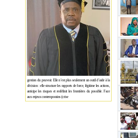
gestion du pouvoir. Elle n’est plus seulement un outil d’aide à la
décision : elle structure les rapports de force, légitime les actions,
anticipe les risques et redéfinit les frontières du possible. Face
aux enjeux contemporains (crise