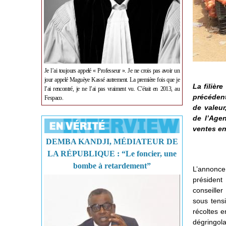
Je l’ai toujours appelé « Professeur ». Je ne crois pas avoir un
jour appelé Maguèye Kassé autrement. La première fois que je
La filièr
l’ai rencontré, je ne l’ai pas vraiment vu. C’était en 2013, au
précédent
Fespaco.
de valeur
de l’Age
ventes en
DEMBA KANDJI, MÉDIATEUR DE
LA RÉPUBLIQUE : “Le foncier, une
bombe à retardement”
L’annonce 
président
conseiller
sous tens
récoltes e
dégringola