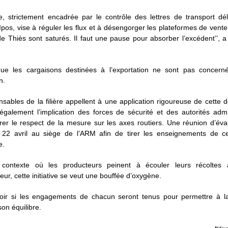
, strictement encadrée par le contrôle des lettres de transport dél
’Ipos, vise à réguler les flux et à désengorger les plateformes de vente.
 Thiès sont saturés. Il faut une pause pour absorber l’excédent’’, a 
ue les cargaisons destinées à l’exportation ne sont pas concern
n.
sables de la filière appellent à une application rigoureuse de cette dé
t également l’implication des forces de sécurité et des autorités admi
er le respect de la mesure sur les axes routiers. Une réunion d’éva
 22 avril au siège de l’ARM afin de tirer les enseignements de c
e.
contexte où les producteurs peinent à écouler leurs récoltes 
ur, cette initiative se veut une bouffée d’oxygène.
oir si les engagements de chacun seront tenus pour permettre à la 
son équilibre.