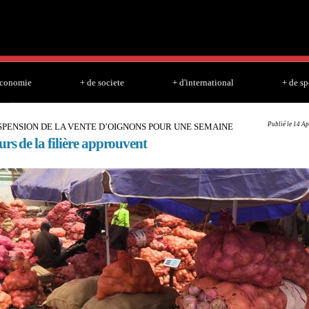
Skip to
main
content
economie
+ de societe
+ d'international
+ de sp
Publié le 14 Ap
USPENSION DE LA VENTE D’OIGNONS POUR UNE SEMAINE
urs de la filière approuvent