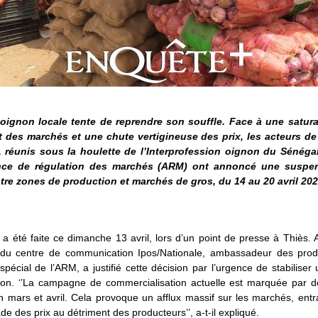
e oignon locale tente de reprendre son souffle. Face à une satur
 des marchés et une chute vertigineuse des prix, les acteurs de
, réunis sous la houlette de l’Interprofession oignon du Sénégal
nce de régulation des marchés (ARM) ont annoncé une suspe
tre zones de production et marchés de gros, du 14 au 20 avril 202
a été faite ce dimanche 13 avril, lors d’un point de presse à Thiès. 
 du centre de communication Ipos/Nationale, ambassadeur des prod
 spécial de l’ARM, a justifié cette décision par l’urgence de stabilise
ion. ‘’La campagne de commercialisation actuelle est marquée par d
n mars et avril. Cela provoque un afflux massif sur les marchés, ent
de des prix au détriment des producteurs’’, a-t-il expliqué.