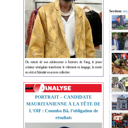
Section:
soc
Du miroir de son adolescence à l'univers de Fang, le jeune
créateur sénégalais transforme le vêtement en langage, la mode
en récit et l'identité en œuvre collective.
PORTRAIT – CANDIDATE
MAURITANIENNE À LA TÊTE DE
L'OIF : Coumba Bâ, l’obligation de
résultats