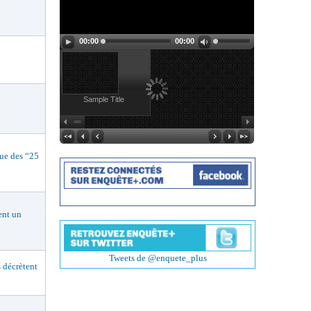
00:00
00:00
Sample Title
e des “25
nt un
Tweets de @enquete_plus
décrètent