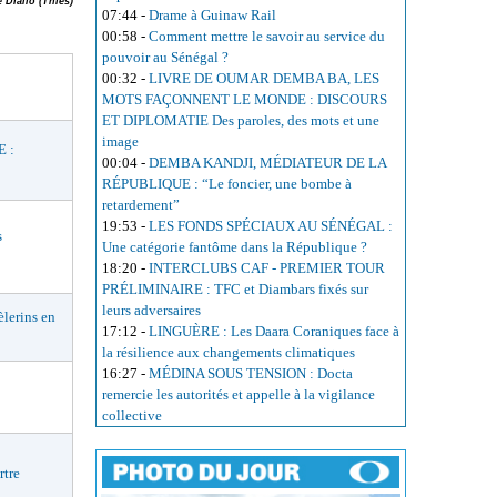
 Diallo (Thiès)
07:44
-
Drame à Guinaw Rail
00:58
-
Comment mettre le savoir au service du
pouvoir au Sénégal ?
00:32
-
LIVRE DE OUMAR DEMBA BA, LES
MOTS FAÇONNENT LE MONDE : DISCOURS
ET DIPLOMATIE Des paroles, des mots et une
image
 :
00:04
-
DEMBA KANDJI, MÉDIATEUR DE LA
RÉPUBLIQUE : “Le foncier, une bombe à
retardement”
19:53
-
LES FONDS SPÉCIAUX AU SÉNÉGAL :
s
Une catégorie fantôme dans la République ?
18:20
-
INTERCLUBS CAF - PREMIER TOUR
PRÉLIMINAIRE : TFC et Diambars fixés sur
leurs adversaires
lerins en
17:12
-
LINGUÈRE : Les Daara Coraniques face à
la résilience aux changements climatiques
16:27
-
MÉDINA SOUS TENSION : Docta
remercie les autorités et appelle à la vigilance
collective
rtre