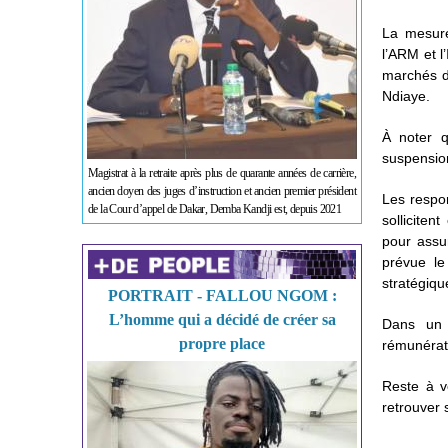
La mesure
l’ARM et l
marchés de
Ndiaye.
À noter q
suspensio
Magistrat à la retraite après plus de quarante années de carrière,
ancien doyen des juges d’instruction et ancien premier président
Les respon
de la Cour d’appel de Dakar, Demba Kandji est, depuis 2021
solliciten
pour assur
prévue le
stratégiqu
PORTRAIT - FALLOU NGOM :
L’homme qui a décidé de créer sa
Dans un 
propre place
rémunérate
Reste à v
retrouver 