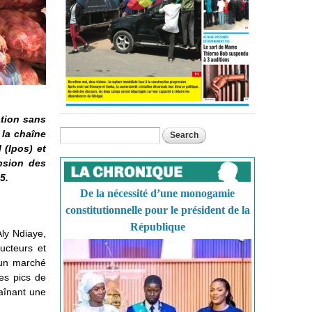
ation sans
 la chaîne
Search
Search form
 (Ipos) et
nsion des
5.
De la nécessité d’une monogamie
constitutionnelle pour le président de la
République
Aly Ndiaye,
ucteurs et
r un marché
es pics de
raînant une