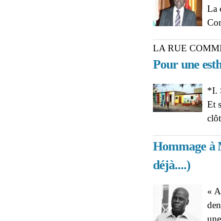
La 
Con
LA RUE COMM
Pour une esthé
*I.
Et 
clô
Hommage à M
déjà....)
« A
den
une