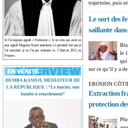
trajectoire, puis
Le sort des 
saillante dan
Je l’ai toujours appelé « Professeur ». Je ne crois pas avoir un
Biz
jour appelé Maguèye Kassé autrement. La première fois que je
l’ai rencontré, je ne l’ai pas vraiment vu. C’était en 2013, au
le 
Fespaco.
qui
sur ce qu’il y a d
DEMBA KANDJI, MÉDIATEUR DE
EROSION CÔTI
LA RÉPUBLIQUE : “Le foncier, une
Extraction fr
bombe à retardement”
protection de
Plu
agg