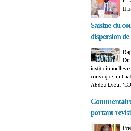
n° 
Il 
Saisine du con
dispersion de 
Rap
Du 
institutionnelles 
convoqué un Dialo
Abdou Diouf (C
Commentaires 
portant révis
Pre