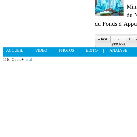
Mini
du N
du Fonds d’Appui
Pages
« first
‹
1
previous
ACCUEIL
|
VIDEO
|
PHOTOS
|
EDITO
|
ANALYSE
|
© EnQuete+ |
mail