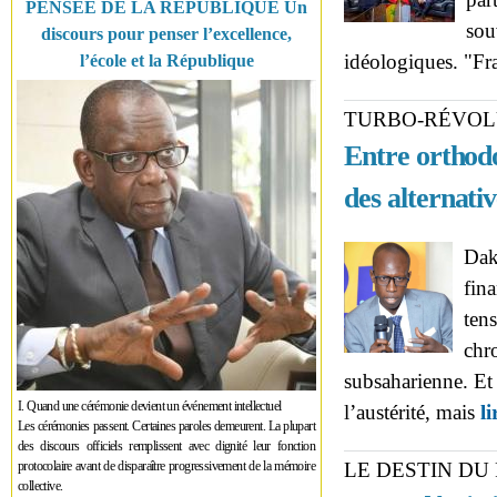
PENSÉE DE LA RÉPUBLIQUE Un
sou
discours pour penser l’excellence,
idéologiques. "F
l’école et la République
TURBO-RÉVOL
Entre orthodo
des alternati
Dak
fina
ten
chr
subsaharienne. Et s
I. Quand une cérémonie devient un événement intellectuel
l’austérité, mais
li
Les cérémonies passent. Certaines paroles demeurent. La plupart
des discours officiels remplissent avec dignité leur fonction
protocolaire avant de disparaître progressivement de la mémoire
LE DESTIN DU
collective.