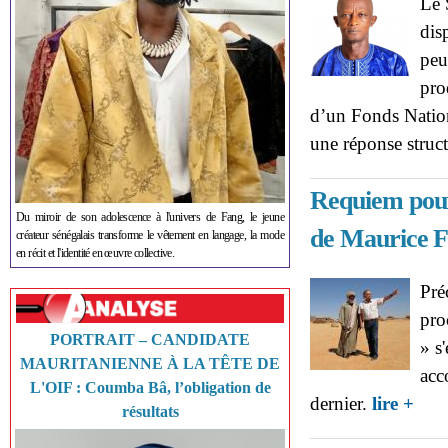
Le 
dis
peu
pro
d’un Fonds Nation
une réponse struc
Requiem pour 
Du miroir de son adolescence à l'univers de Fang, le jeune
de Maurice 
créateur sénégalais transforme le vêtement en langage, la mode
en récit et l'identité en œuvre collective.
Pré
pro
PORTRAIT – CANDIDATE
» s
MAURITANIENNE À LA TÊTE DE
acc
L'OIF : Coumba Bâ, l’obligation de
about
dernier.
lire +
résultats