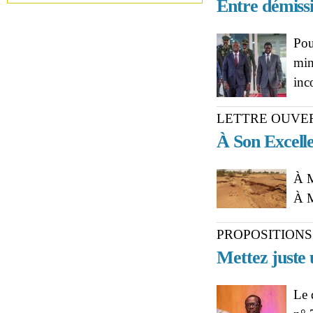
Entre démissi
Pou
mini
inc
LETTRE OUVE
À Son Excelle
À M
À M
PROPOSITION
Mettez juste 
Le 