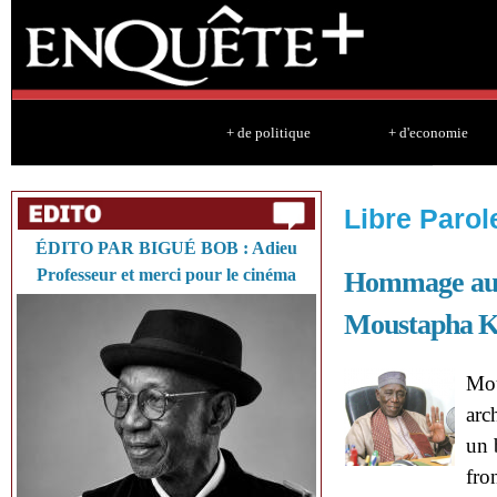
Sk
ma
co
+ de politique
+ d'economie
Libre Parol
ÉDITO PAR BIGUÉ BOB : Adieu
Professeur et merci pour le cinéma
Hommage au
Moustapha K
Mou
arc
un 
fro