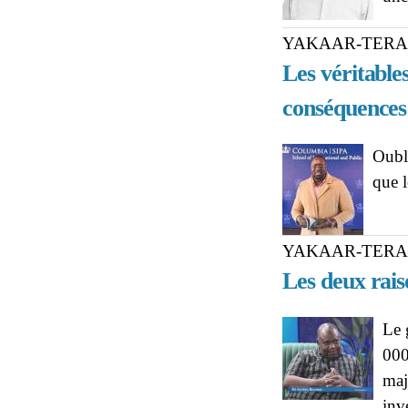
YAKAAR-TER
Les véritables
conséquences 
Oubli
que 
YAKAAR-TER
Les deux rai
Le 
000
maj
inv