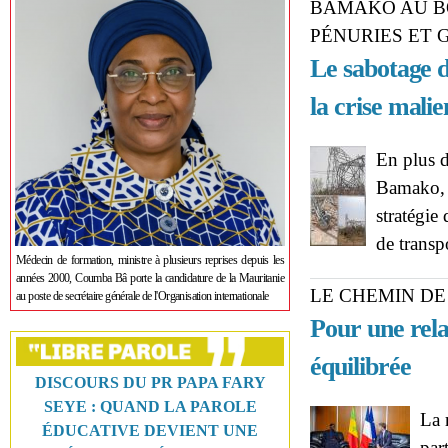
BAMAKO AU BO
PÉNURIES ET 
Le sabotage 
la crise mali
En plus 
Bamako, l
stratégie
de transp
Médecin de formation, ministre à plusieurs reprises depuis les
années 2000, Coumba Bâ porte la candidature de la Mauritanie
LE CHEMIN DE
au poste de secrétaire générale de l'Organisation internationale
Pour une rela
équilibrée
DISCOURS DU PR PAPA FARY
SEYE : QUAND LA PAROLE
La 
ÉDUCATIVE DEVIENT UNE
par