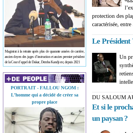
l’e
protection des pla
caractérisée, entre
Le Président
Magistrat à la retraite après plus de quarante années de carrière,
Un pr
ancien doyen des juges d’instruction et ancien premier président
de la Cour d’appel de Dakar, Demba Kandji est, depuis 2021
synth
retien
intell
PORTRAIT - FALLOU NGOM :
L’homme qui a décidé de créer sa
DU SALOUM A
propre place
Et si le proc
un paysan ?