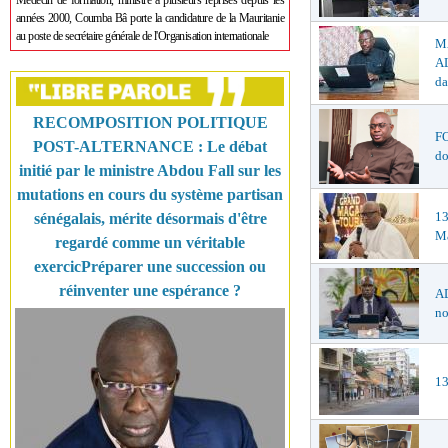
Médecin de formation, ministre à plusieurs reprises depuis les
années 2000, Coumba Bâ porte la candidature de la Mauritanie
au poste de secrétaire générale de l'Organisation internationale
M
AL
da
RECOMPOSITION POLITIQUE
F
POST-ALTERNANCE : Le débat
do
initié par le ministre Abdou Fall sur les
mutations en cours du système partisan
1
sénégalais, mérite désormais d'être
Ma
regardé comme un véritable
exercicPréparer une succession ou
réinventer une espérance ?
AD
no
13