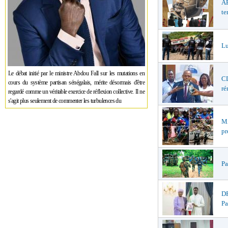
AF
te
Lu
Le débat initié par le ministre Abdou Fall sur les mutations en
CL
cours du système partisan sénégalais, mérite désormais d'être
ré
regardé comme un véritable exercice de réflexion collective. Il ne
s'agit plus seulement de commenter les turbulences du
MA
pr
Pa
DR
Pa