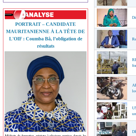
Dé
PORTRAIT – CANDIDATE
MAURITANIENNE À LA TÊTE DE
L'OIF : Coumba Bâ, l’obligation de
Re
résultats
R
fr
A
lo
U
un
DÉ