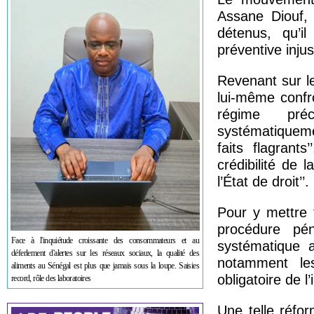
Assane Diouf, 
détenus, qu’i
préventive injust
Revenant sur le
lui-même confr
régime préc
systématiqueme
faits flagrant
crédibilité de 
l’État de droit’’.
Pour y mettre 
procédure pén
Face à l'inquiétude croissante des consommateurs et au
systématique a
déferlement d'alertes sur les réseaux sociaux, la qualité des
notamment les
aliments au Sénégal est plus que jamais sous la loupe. Saisies
obligatoire de l’
record, rôle des laboratoires
Une telle réfor