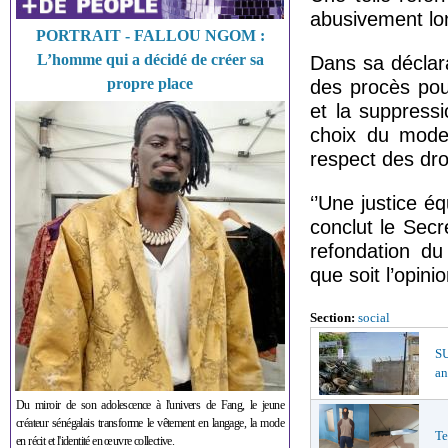
abusivement lo
PORTRAIT - FALLOU NGOM :
L’homme qui a décidé de créer sa
Dans sa déclar
propre place
des procès pour
et la suppress
choix du mode
respect des dr
‘’Une justice éq
conclut le Secr
refondation du 
que soit l’opin
Section:
social
S
an
Du miroir de son adolescence à l'univers de Fang, le jeune
créateur sénégalais transforme le vêtement en langage, la mode
Te
en récit et l'identité en œuvre collective.