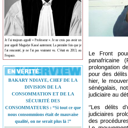
Je l’ai toujours appelé « Professeur ». Je ne crois pas avoir un
jour appelé Maguèye Kassé autrement. La première fois que je
l’ai rencontré, je ne l’ai pas vraiment vu. C’était en 2013, au
Le Front pour 
Fespaco.
panafricaine
prolongation d
pour des délit
BAKARY NDIAYE, CHEF DE LA
hier, le mouve
DIVISION DE LA
sénégalais, no
CONSOMMATION ET DE LA
judiciaire au dé
SÉCURITÉ DES
‘’Les délits d
CONSOMMATEURS : “Si tout ce que
judiciaires pro
nous consommions était de mauvaise
des procédures
qualité, on ne serait plus là !”
Le mouvement 