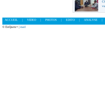
CO
vu
ACCUEIL
|
VIDEO
|
PHOTOS
|
EDITO
|
ANALYSE
|
© EnQuete+ |
mail