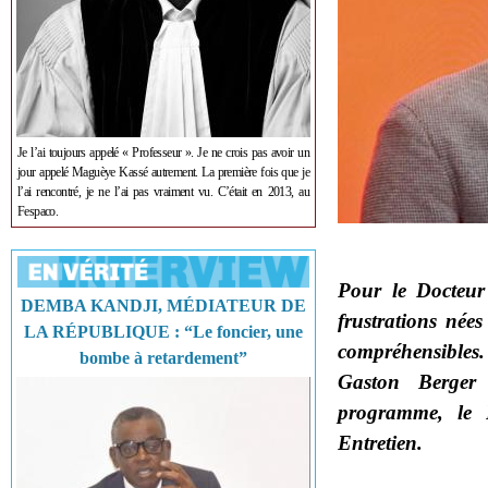
Je l’ai toujours appelé « Professeur ». Je ne crois pas avoir un
jour appelé Maguèye Kassé autrement. La première fois que je
l’ai rencontré, je ne l’ai pas vraiment vu. C’était en 2013, au
Fespaco.
Pour le Docteur 
DEMBA KANDJI, MÉDIATEUR DE
frustrations nées
LA RÉPUBLIQUE : “Le foncier, une
compréhensibles. 
bombe à retardement”
Gaston Berger 
programme, le P
Entretien.