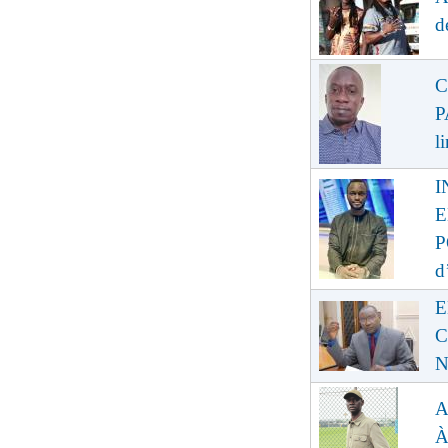
d
C
P
l
I
E
P
d
E
C
N
A
À