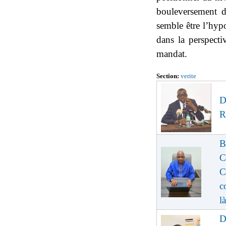
bouleversement d
semble être l’hypo
dans la perspect
mandat.
Section:
verite
D
R
B
C
C
c
là
D