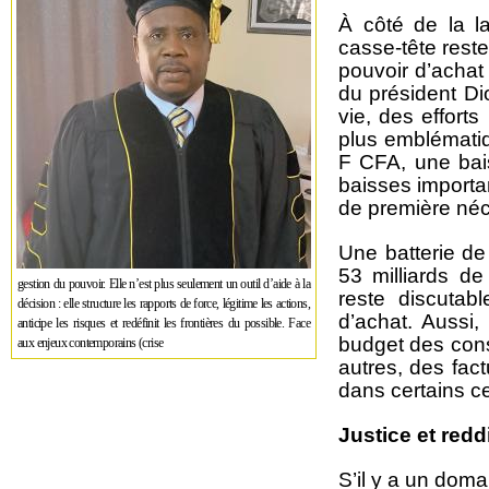
À côté de la la
casse-tête reste 
pouvoir d’achat
du président Di
vie, des effort
plus emblématiq
F CFA, une bai
baisses importa
de première néce
Une batterie d
53 milliards d
gestion du pouvoir. Elle n’est plus seulement un outil d’aide à la
reste discutab
décision : elle structure les rapports de force, légitime les actions,
d’achat. Aussi
anticipe les risques et redéfinit les frontières du possible. Face
budget des cons
aux enjeux contemporains (crise
autres, des fac
dans certains c
Justice et red
S’il y a un dom