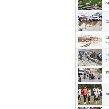
GE
CA
C
à 
SA
pr
I
ré
GE