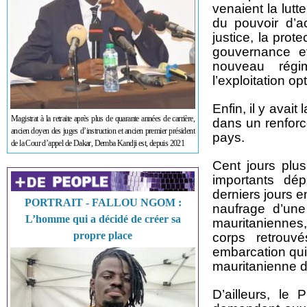
venaient la lutt
du pouvoir d’a
justice, la pro
gouvernance et
nouveau régi
l’exploitation o
Enfin, il y avait
Magistrat à la retraite après plus de quarante années de carrière,
dans un renforce
ancien doyen des juges d’instruction et ancien premier président
pays.
de la Cour d’appel de Dakar, Demba Kandji est, depuis 2021
Cent jours plus 
importants dép
derniers jours 
PORTRAIT - FALLOU NGOM :
naufrage d’une
L’homme qui a décidé de créer sa
mauritaniennes
propre place
corps retrouv
embarcation qui
mauritanienne d’
D’ailleurs, le