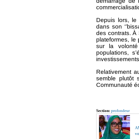
démarrage de l
commercialisat
Depuis lors, l
dans son ‘’biss
des contrats. À
plateformes, le
sur la volont
populations, s
investissements
Relativement a
semble plutôt 
Communauté écon
Section:
profondeur
AM
vo