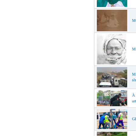
MO
MA
M
tê
À
ar
GE