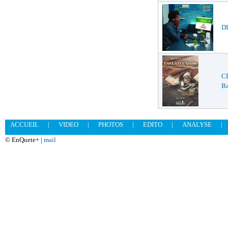
DI
C
Ba
ACCUEIL
|
VIDEO
|
PHOTOS
|
EDITO
|
ANALYSE
|
© EnQuete+ |
mail