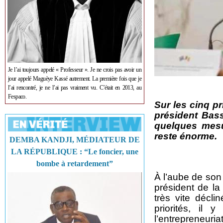
Je l’ai toujours appelé « Professeur ». Je ne crois pas avoir un
jour appelé Maguèye Kassé autrement. La première fois que je
l’ai rencontré, je ne l’ai pas vraiment vu. C’était en 2013, au
Fespaco.
Sur les cinq pr
président Bas
quelques mesur
reste énorme.
DEMBA KANDJI, MÉDIATEUR DE
LA RÉPUBLIQUE : “Le foncier, une
bombe à retardement”
À l’aube de son
président de l
très vite décl
priorités, il 
l’entrepreneuri