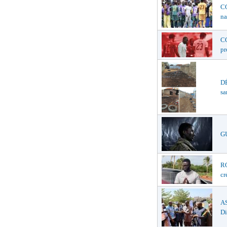
C
na
C
p
D
sa
G
R
cr
A
Di