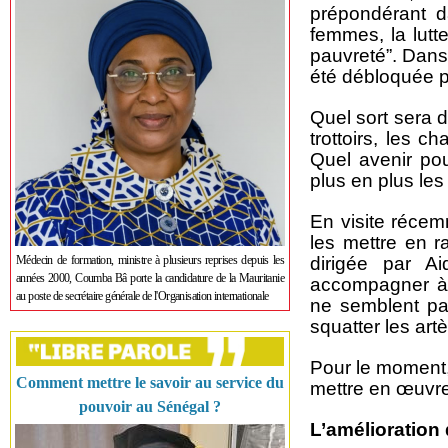
prépondérant d
femmes, la lutte
pauvreté”. Dans
été débloquée 
Quel sort sera d
trottoirs, les 
Quel avenir pou
plus en plus les
En visite récem
les mettre en r
Médecin de formation, ministre à plusieurs reprises depuis les
dirigée par A
années 2000, Coumba Bâ porte la candidature de la Mauritanie
accompagner à 
au poste de secrétaire générale de l'Organisation internationale
ne semblent pa
squatter les artè
Pour le moment, 
Comment mettre le savoir au service du
mettre en œuvre 
pouvoir au Sénégal ?
L’amélioration