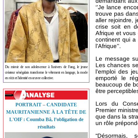
demandant aux j
‘’Je lance enco
trouve pas dans
aller rejoindre
crise soit en 
Afrique et vous
continent qui 
l’Afrique’’.
Le message suff
Les chances sem
Du miroir de son adolescence à l'univers de Fang, le jeune
l’emploi des je
créateur sénégalais transforme le vêtement en langage, la mode
emporté le rég
en récit et l'identité en œuvre collective.
beaucoup de bon
être perceptible
Lors du Consei
PORTRAIT – CANDIDATE
Premier ministr
MAURITANIENNE À LA TÊTE DE
que dans la stra
L'OIF : Coumba Bâ, l’obligation de
un rôle prépond
résultats
“Désormais, so