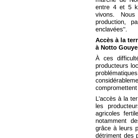
entre 4 et 5 k
vivons. Nous
production, p
enclavées’’.
Accès à la terr
à Notto Gouy
À ces difficul
producteurs loc
problématique
considérable
compromettent l
L’accès à la te
les producteu
agricoles fert
notamment des
grâce à leurs p
détriment des 