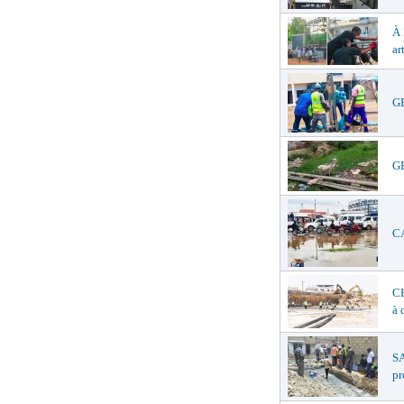
À
ar
GE
GE
CA
C
à 
SA
pr