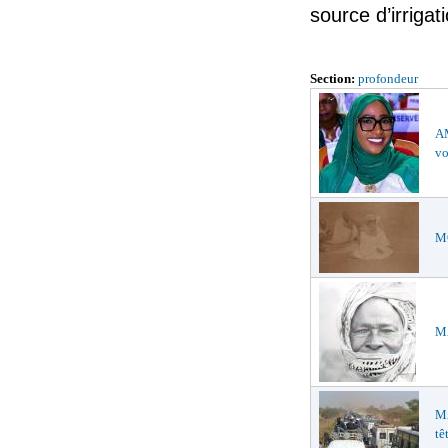
source d’irrigat
Section:
profondeur
AM
vo
MO
MA
M
tê