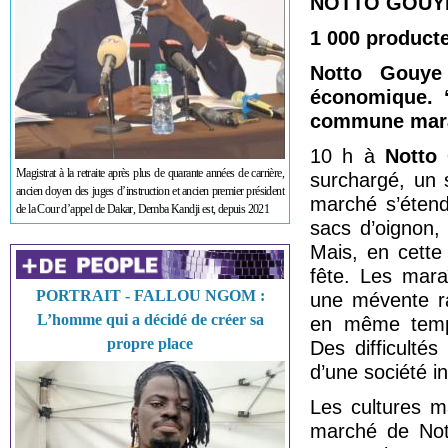
NOTTO GOUYE
1 000 product
Notto Gouy
économique. ‘
commune mara
10 h à
Notto 
Magistrat à la retraite après plus de quarante années de carrière,
surchargé, un 
ancien doyen des juges d’instruction et ancien premier président
marché s’étend
de la Cour d’appel de Dakar, Demba Kandji est, depuis 2021
sacs d’oignon,
Mais, en cette
fête. Les mara
PORTRAIT - FALLOU NGOM :
une mévente ra
L’homme qui a décidé de créer sa
en même temps
propre place
Des difficulté
d’une société i
Les cultures m
marché de Not