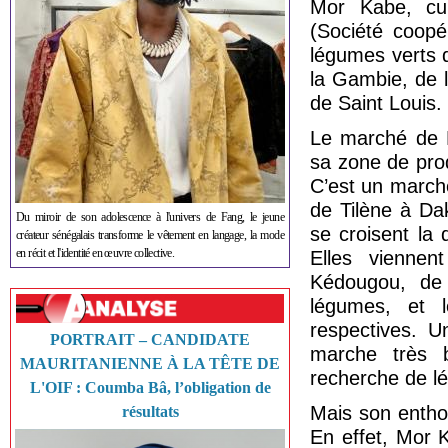
Mor Kabe, cul
(Société coopé
légumes verts 
la Gambie, de 
de Saint Louis.
Le marché de N
sa zone de prod
C’est un march
de Tilène à Da
Du miroir de son adolescence à l'univers de Fang, le jeune
se croisent la 
créateur sénégalais transforme le vêtement en langage, la mode
en récit et l'identité en œuvre collective.
Elles vienne
Kédougou, de
légumes, et l
respectives. U
PORTRAIT – CANDIDATE
marche très 
MAURITANIENNE À LA TÊTE DE
recherche de l
L'OIF : Coumba Bâ, l’obligation de
Mais son entho
résultats
En effet, Mor 