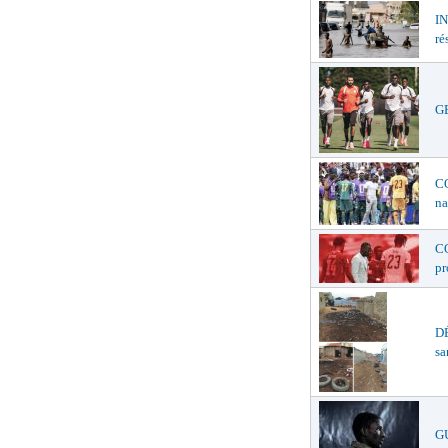
I
ré
GE
C
na
C
p
D
sa
G