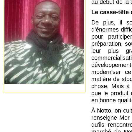
au début de la
Le casse-tête 
De plus, il s
d’énormes diffic
pour particip
préparation, so
leur plus gra
commercialisa
développemen
moderniser ce
matière de sto
chose. Mais à 
que le produit
en bonne qualité’
À Notto, on cul
renseigne Mor 
qu’ils rencon
marché de Nott