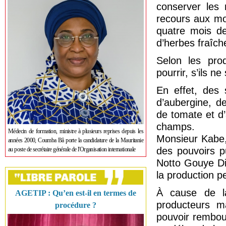
conserver les 
recours aux mo
quatre mois de
d’herbes fraîche
Selon les pro
pourrir, s’ils 
En effet, des
d’aubergine, d
de tomate et d
champs.
Médecin de formation, ministre à plusieurs reprises depuis les
Monsieur Kabe,
années 2000, Coumba Bâ porte la candidature de la Mauritanie
des pouvoirs p
au poste de secrétaire générale de l'Organisation internationale
Notto Gouye Di
la production p
À cause de l
AGETIP : Qu’en est-il en termes de
producteurs m
procédure ?
pouvoir rembour