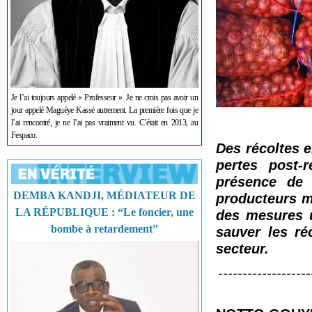
Je l’ai toujours appelé « Professeur ». Je ne crois pas avoir un
jour appelé Maguèye Kassé autrement. La première fois que je
l’ai rencontré, je ne l’ai pas vraiment vu. C’était en 2013, au
Fespaco.
Des récoltes 
pertes post-
présence de 
DEMBA KANDJI, MÉDIATEUR DE
producteurs ma
LA RÉPUBLIQUE : “Le foncier, une
des mesures u
bombe à retardement”
sauver les ré
secteur.
-------------------