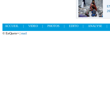
EN
2
ACCUEIL
|
VIDEO
|
PHOTOS
|
EDITO
|
ANALYSE
|
© EnQuete+ |
mail