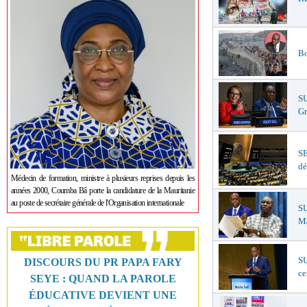
Bo
S
Gr
S
dé
Médecin de formation, ministre à plusieurs reprises depuis les
années 2000, Coumba Bâ porte la candidature de la Mauritanie
au poste de secrétaire générale de l'Organisation internationale
SU
Ma
SU
DISCOURS DU PR PAPA FARY
ce
SEYE : QUAND LA PAROLE
ÉDUCATIVE DEVIENT UNE