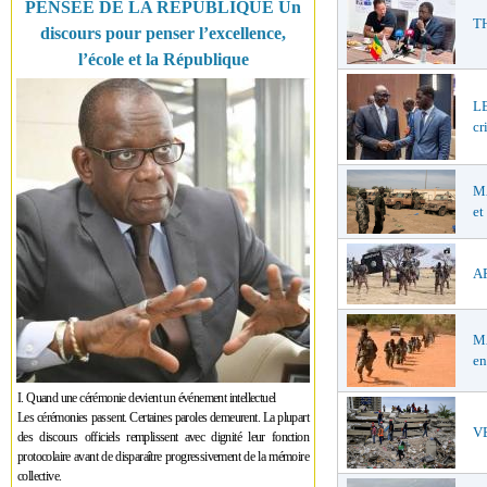
PENSÉE DE LA RÉPUBLIQUE Un
TH
discours pour penser l’excellence,
l’école et la République
LE
cr
MA
et
AF
MA
en
I. Quand une cérémonie devient un événement intellectuel
Les cérémonies passent. Certaines paroles demeurent. La plupart
VE
des discours officiels remplissent avec dignité leur fonction
protocolaire avant de disparaître progressivement de la mémoire
collective.