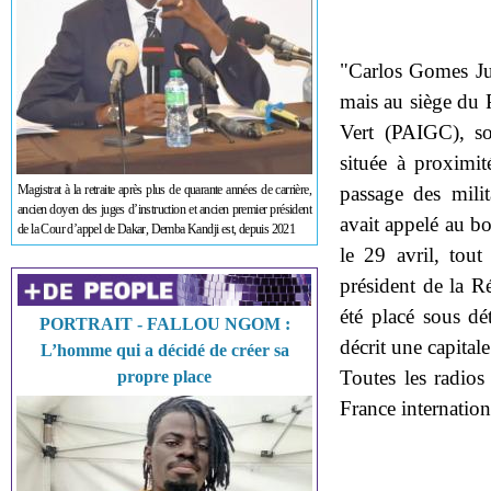
"Carlos Gomes Jun
mais au siège du 
Vert (PAIGC), so
située à proximit
Magistrat à la retraite après plus de quarante années de carrière,
passage des mili
ancien doyen des juges d’instruction et ancien premier président
avait appelé au bo
de la Cour d’appel de Dakar, Demba Kandji est, depuis 2021
le 29 avril, tou
président de la R
été placé sous dé
PORTRAIT - FALLOU NGOM :
décrit une capital
L’homme qui a décidé de créer sa
Toutes les radios
propre place
France internation