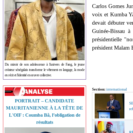
Carlos Gomes Juni
voix et Kumba Ya
devait débuter ve
Guinée-Bissau à c
présidentielle "n
président Malam B
Du miroir de son adolescence à l'univers de Fang, le jeune
créateur sénégalais transforme le vêtement en langage, la mode
en récit et l'identité en œuvre collective.
Section:
international
PORTRAIT – CANDIDATE
S
MAURITANIENNE À LA TÊTE DE
re
L'OIF : Coumba Bâ, l’obligation de
résultats
RÉ