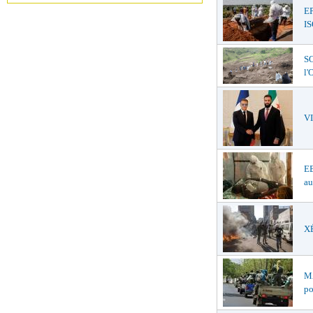
E
I
SO
l
V
EB
au
XÉ
MA
po