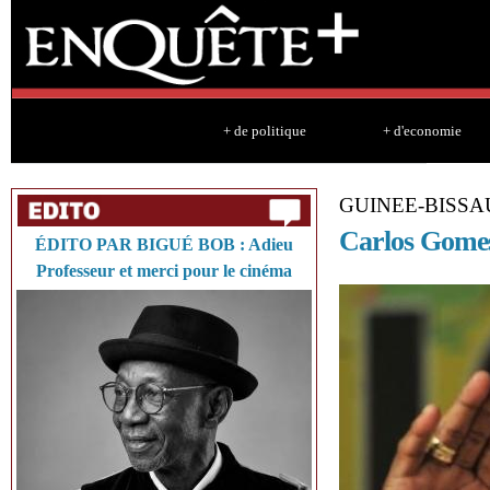
Sk
ma
co
+ de politique
+ d'economie
GUINEE-BISSA
Carlos Gomes
ÉDITO PAR BIGUÉ BOB : Adieu
Professeur et merci pour le cinéma