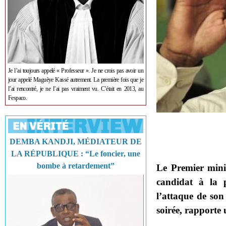
Je l’ai toujours appelé « Professeur ». Je ne crois pas avoir un
jour appelé Maguèye Kassé autrement. La première fois que je
l’ai rencontré, je ne l’ai pas vraiment vu. C’était en 2013, au
Fespaco.
DEMBA KANDJI, MÉDIATEUR DE
LA RÉPUBLIQUE : “Le foncier, une
bombe à retardement”
Le Premier mini
candidat à la p
l’attaque de son 
soirée, rapporte