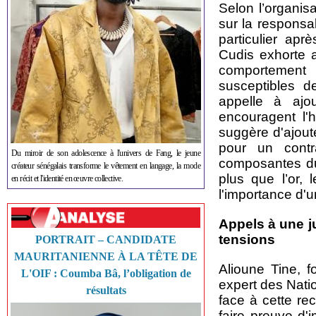
Selon l’organis
sur la responsab
particulier apr
Cudis exhorte a
comportement 
susceptibles d
appelle à ajo
encouragent l'h
suggère d'ajout
pour un contra
Du miroir de son adolescence à l'univers de Fang, le jeune
composantes du 
créateur sénégalais transforme le vêtement en langage, la mode
plus que l’or, 
en récit et l'identité en œuvre collective.
l'importance d'
Appels à une j
tensions
PORTRAIT – CANDIDATE
MAURITANIENNE À LA TÊTE DE
Alioune Tine, f
L'OIF : Coumba Bâ, l’obligation de
expert des Nati
résultats
face à cette re
faire preuve d'i