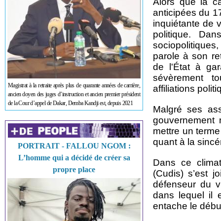
Alors que la ca
anticipées du 
inquiétante de 
politique. Da
sociopolitique
parole à son ret
de l'État à ga
sévèrement t
Magistrat à la retraite après plus de quarante années de carrière,
affiliations poli
ancien doyen des juges d’instruction et ancien premier président
de la Cour d’appel de Dakar, Demba Kandji est, depuis 2021
Malgré ses ass
gouvernement n
mettre un terme 
quant à la sinc
PORTRAIT - FALLOU NGOM :
L’homme qui a décidé de créer sa
Dans ce climat
propre place
(Cudis) s’est 
défenseur du v
dans lequel il 
entache le débu