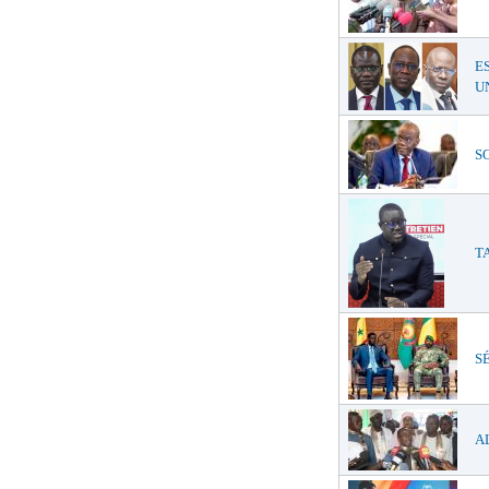
E
UN
SO
TA
SÉ
AL