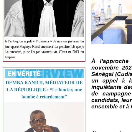
Je l’ai toujours appelé « Professeur ». Je ne crois pas avoir un
jour appelé Maguèye Kassé autrement. La première fois que je
l’ai rencontré, je ne l’ai pas vraiment vu. C’était en 2013, au
Fespaco.
À l'approche 
novembre 2024
Sénégal (Cudis)
un appel à l
DEMBA KANDJI, MÉDIATEUR DE
inquiétante de
LA RÉPUBLIQUE : “Le foncier, une
de campagne é
bombe à retardement”
candidats, leur
ensemble et à r