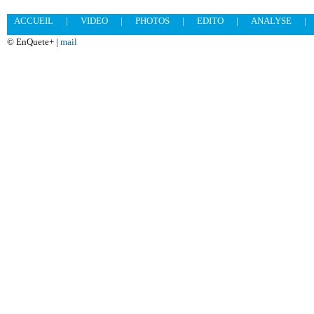
ACCUEIL
|
VIDEO
|
PHOTOS
|
EDITO
|
ANALYSE
|
© EnQuete+ |
mail