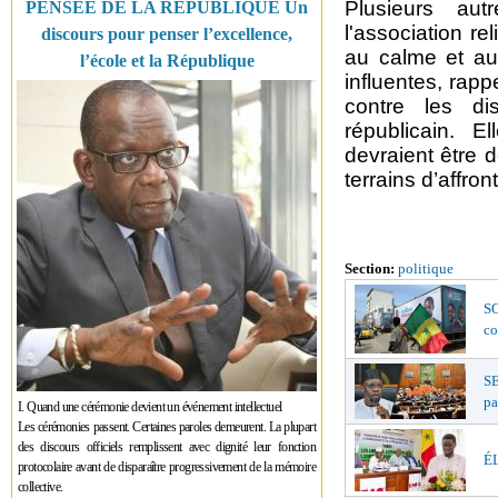
Plusieurs aut
PENSÉE DE LA RÉPUBLIQUE Un
l'association r
discours pour penser l’excellence,
au calme et au
l’école et la République
influentes, rap
contre les di
républicain. E
devraient être
terrains d’affro
Section:
politique
SO
co
S
pa
I. Quand une cérémonie devient un événement intellectuel
Les cérémonies passent. Certaines paroles demeurent. La plupart
des discours officiels remplissent avec dignité leur fonction
ÉL
protocolaire avant de disparaître progressivement de la mémoire
collective.