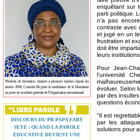
enquêtant sur 
parti politique.
n’a pas encore
contraste avec
et jugé en un te
frustration et e
doit être impart
leurs institutions
Pour Jean-Char
l’université C
malheureusemen
Médecin de formation, ministre à plusieurs reprises depuis les
années 2000, Coumba Bâ porte la candidature de la Mauritanie
évoluer. Selon 
au poste de secrétaire générale de l'Organisation internationale
par des insulte
questions écono
"Il est regretta
DISCOURS DU PR PAPA FARY
par les attaqu
SEYE : QUAND LA PAROLE
solutions pour a
ÉDUCATIVE DEVIENT UNE