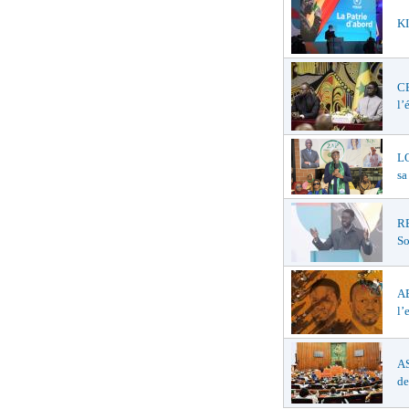
KI
C
l’
LO
sa
R
So
A
l’
AS
de