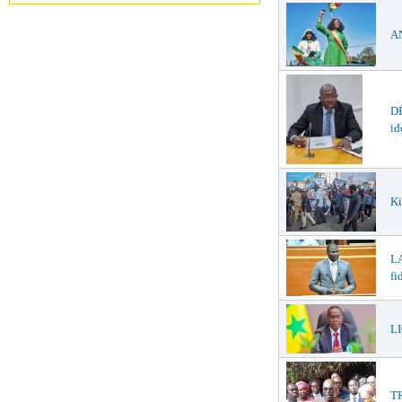
AN
DÉ
id
Ki
LA
fi
LI
T